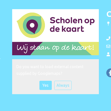
C
.
Do you want to load external content
supplied by
Googlemaps
?
Yes
Always