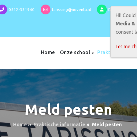
0512-331940
tarissing@noventa.nl
Directeur: Mirj
Hi! Could
Media & 
consent la
Let me c
Home
Onze school
Praktische info
Meld pesten
Home
»
Praktische informatie
»
Meld pesten