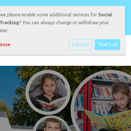
am Visser
 we please enable some additional services for
Social
Tracking
? You can always change or withdraw your
ter.
hoose
I decline
That's ok
rmatie
Ouders
Leerlingen
Contact